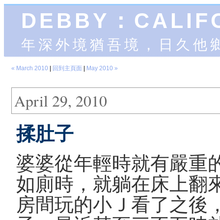
DEBBY：CALIF
年深外境猶吾境，日久他
« March 2010
|
回到主頁面
|
May 2010 »
April 29, 2010
揉肚子
婆婆從年輕時就有嚴重
如廁時，就躺在床上翻
房間玩的小Ｊ看了之後