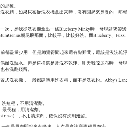
標誌的那種。
的洗衣精，如果尿布從洗衣機拿出來時，沒有聞起來臭臭的，那
是我從洗衣機拿出一條Blueberry Minky時，發現鬆緊
enius朝屁股那面，比較平，比較好洗。而Blueberry、Fuzzi B
衣精。之前都盡量少用，但是總覺得聞起來還有點難聞，應該是沒洗乾
爾洗熱水。但是這樣還是常洗不乾淨。昨天我晾尿布時，發現we
會也有洗劑殘留。
式洗衣機，一般都建議用洗衣精，而不是洗衣粉。Abby's L
rinse）洗短程，不用清潔劑。
inse）最長程，用清潔劑。
hot rinse），不用清潔劑，確保沒有洗劑殘留。
？一個是尿布聞起來有怪味，其次是會讓寶寶得尿布疹。