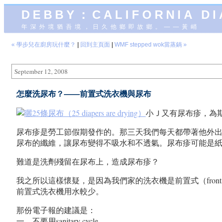
DEBBY：CALIFORNIA D
年深外境猶吾境，日久他鄉即故鄉。——黃峭
« 學步兒在廚房玩什麼？
|
回到主頁面
|
WMF stepped wok當蒸鍋 »
September 12, 2008
怎麼洗尿布？——前置式洗衣機與尿布
小Ｊ又有尿布疹，為
尿布疹是勞工節假期發作的。那三天我們每天都帶著他外
尿布的纖維，讓尿布變得不吸水和不透氣。尿布疹可能是
難道是洗劑殘留在尿布上，造成尿布疹？
我之所以這樣懷疑，是因為我們家的洗衣機是前置式（front 
前置式洗衣機用水較少。
那份電子報的建議是：
一、不要用sanitary cycle。