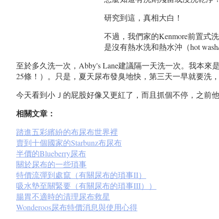
研究到這，真相大白！
不過，我們家的Kenmore前置式洗衣機
是沒有熱水洗和熱水沖（hot wash/
至於多久洗一次，Abby's Lane建議隔一天洗一次
25條！）。只是，夏天尿布發臭地快，第三天一早就要洗
今天看到小Ｊ的屁股好像又更紅了，而且抓個不停，之前
相關文章：
踏進五彩繽紛的布尿布世界裡
賣到十個國家的Starbunz布尿布
半價的Blueberry尿布
關於尿布的一些瑣事
特價流彈到處竄（有關尿布的瑣事II）
吸水墊至關緊要（有關尿布的瑣事III））
腸胃不適時的清理尿布救星
Wonderoos尿布特價消息與使用心得