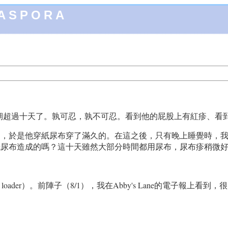
IASPORA
期超過十天了。孰可忍，孰不可忍。看到他的屁股上有紅疹、看
出，於是他穿紙尿布穿了滿久的。在這之後，只有晚上睡覺時，
紙尿布造成的嗎？這十天雖然大部分時間都用尿布，尿布疹稍微
loader）。前陣子（8/1），我在Abby's Lane的電子報