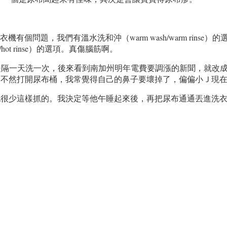
有個問題，我們有溫水洗和沖（warm wash/warm rinse）的選項
hot rinse）的選項。真傷腦筋啊。
。我本來是隔一天洗一次，後來看到南加州明年電費要調漲的新聞，
，不然打開尿布桶，我常覺得自己的鼻子要壞掉了，偏偏小Ｊ現
他很少這樣抓的。我決定等他午睡起來後，再把尿布通通丟進洗