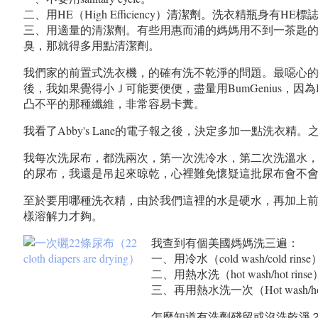
二、用HE（High Efficiency）清潔劑。洗衣精瓶身有HE
三、用適量的清潔劑。有些用惠而浦的媽媽用不到一茶匙
臭，那就得多用點清潔劑。
我們家的前置式洗衣機，的確有洗不乾淨的問題。最噁心的一次，
後，我如果覺得小Ｊ可能要便便，盡量用BumGenius，因為BumG
凸不平的那種纖維，非常容易卡糞。
我看了Abby's Lane的電子報之後，決定多加一點洗
我每次洗尿布，都洗兩次，第一次洗冷水，第二次洗溫水，偶
的尿布，我還是吊起來晾乾，心裡難免懷疑這批尿布會不
至於要用哪種洗衣精，由於我們這裡的水是硬水，再加上前置
樣溶解力才夠。
我查到有個美國媽媽洗三遍：
一、用冷水（cold wash/cold 
二、用熱水洗（hot wash/hot r
三、再用熱水洗一次（Hot wash/
怎麼知道有洗劑殘留或沒洗乾淨