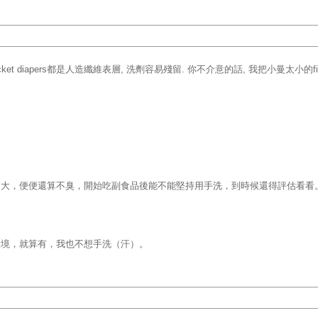
t diapers都是人造纖維表層, 洗劑容易殘留. 你不介意的話, 我把小曼太小的fitt
大，便便還算不臭，開始吃副食品後能不能堅持用手洗，到時候還得評估看看。不
環境，就算有，我也不想手洗（汗）。