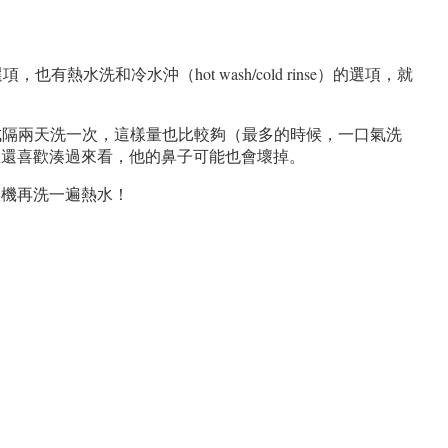
，也有熱水洗和冷水沖（hot wash/cold rinse）的選項，就
就改成隔兩天洗一次，這樣量也比較夠（最多的時候，一口氣洗
在還喜歡湊過來看，他的鼻子可能也會壞掉。
衣機再洗一遍熱水！