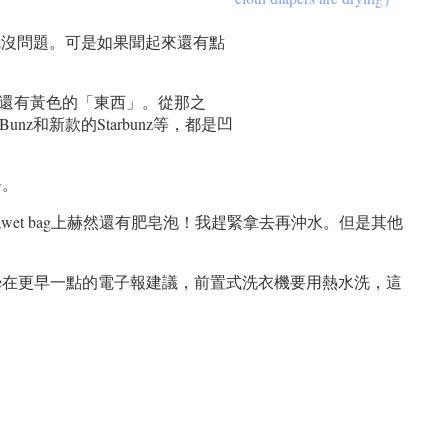
就沒問題。可是如果聞起來還有點
帶邊還有黃色的「東西」。從那之
unz和新款的Starbunz等，都是凹
淨。
t bag上赫然還有肥皂泡！我趕緊拿去再沖水。但是其他
ane在更早一點的電子報建議，前置式洗衣機要用熱水洗，這