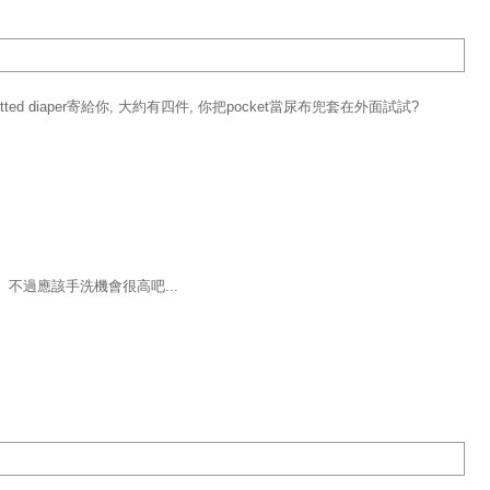
ed diaper寄給你, 大約有四件, 你把pocket當尿布兜套在外面試試?
過應該手洗機會很高吧...