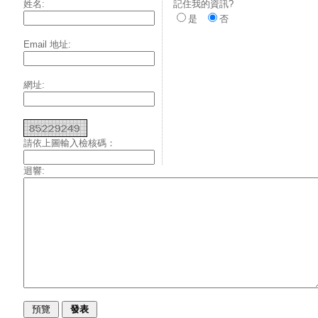
姓名:
記住我的資訊?
是
否
Email 地址:
網址:
請依上圖輸入檢核碼：
迴響: