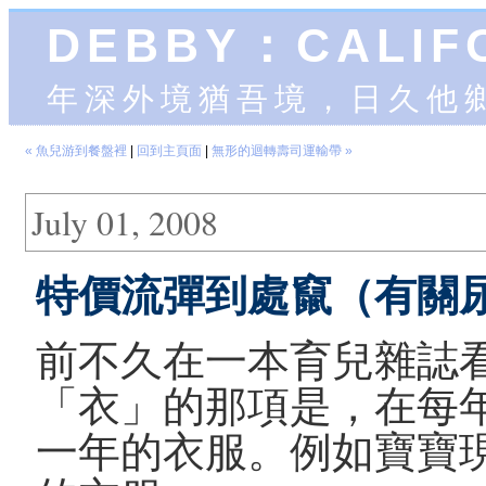
DEBBY：CALIF
年深外境猶吾境，日久他
« 魚兒游到餐盤裡
|
回到主頁面
|
無形的迴轉壽司運輸帶 »
July 01, 2008
特價流彈到處竄（有關尿
前不久在一本育兒雜誌
「衣」的那項是，在每
一年的衣服。例如寶寶