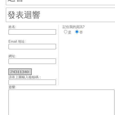
發表迴響
姓名:
記住我的資訊?
是
否
Email 地址:
網址:
請依上圖輸入檢核碼：
迴響: