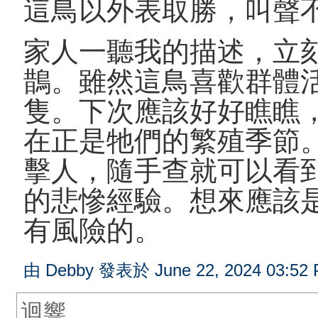
這鳥以外表取勝，叫聲
家人一聽我的描述，立
鵲。雖然這鳥喜歡群體
隻。下次應該好好瞧瞧
在正是牠們的繁殖季節
擊人，隨手查就可以看
的悲慘經驗。想來應該
有風險的。
由 Debby 發表於 June 22, 2024 03:52
迴響