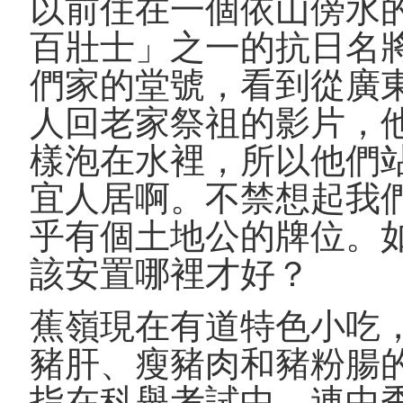
以前住在一個依山傍水
百壯士」之一的抗日名將謝
們家的堂號，看到從廣
人回老家祭祖的影片，
樣泡在水裡，所以他們
宜人居啊。不禁想起我
乎有個土地公的牌位。
該安置哪裡才好？
蕉嶺現在有道特色小吃
豬肝、瘦豬肉和豬粉腸
指在科舉考試中，連中