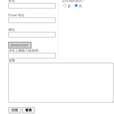
姓名:
記住我的資訊?
是
否
Email 地址:
網址:
請依上圖輸入檢核碼：
迴響: