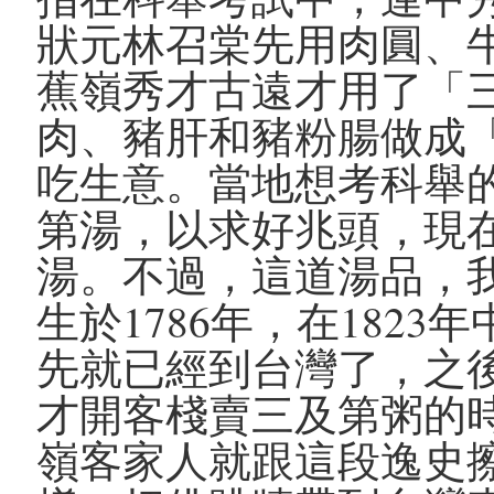
狀元林召棠先用肉圓、
蕉嶺秀才古遠才用了「
肉、豬肝和豬粉腸做成
吃生意。當地想考科舉
第湯，以求好兆頭，現
湯。不過，這道湯品，
生於1786年，在182
先就已經到台灣了，之
才開客棧賣三及第粥的
嶺客家人就跟這段逸史