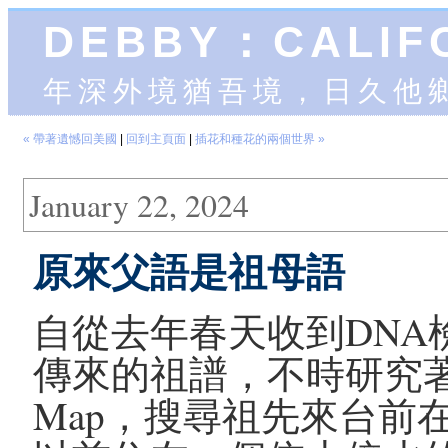
DEBBY：CALIF
年深外境猶吾境，日久他
« 帶著遺憾回美國
|
回到主頁面
|
插花和種花的兩個世界 »
January 22, 2024
原來父語是祖母語
自從去年春天收到DNA
傳來的祖譜，不時研究著一
Map，搜尋祖先來台前