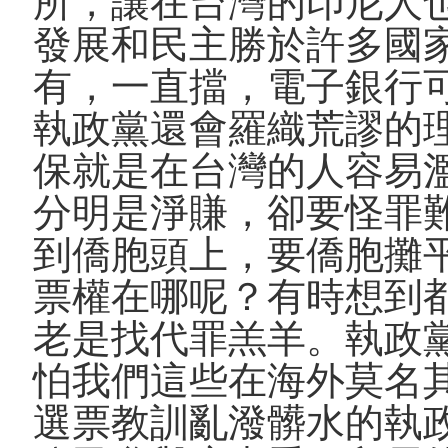
所，讓在台灣的印尼人
發展和民主勝於許多國
有，一直擋，電子銀行
執政黨還會羅織荒謬的
保就是在台灣的人容易
分明是淨賺，卻要怪罪
到僑胞頭上，要僑胞攤
票權在哪呢？有時想到
老是找代罪羔羊。執政
怕我們這些在海外莫名
選票教訓亂潑髒水的執