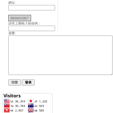
網址:
請依上圖輸入檢核碼：
迴響: