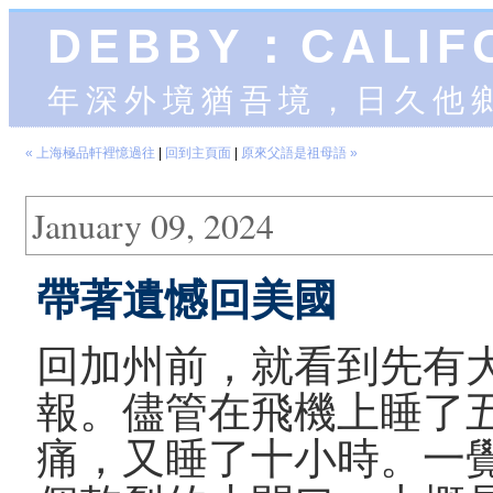
DEBBY：CALIF
年深外境猶吾境，日久他
« 上海極品軒裡憶過往
|
回到主頁面
|
原來父語是祖母語 »
January 09, 2024
帶著遺憾回美國
回加州前，就看到先有
報。儘管在飛機上睡了
痛，又睡了十小時。一