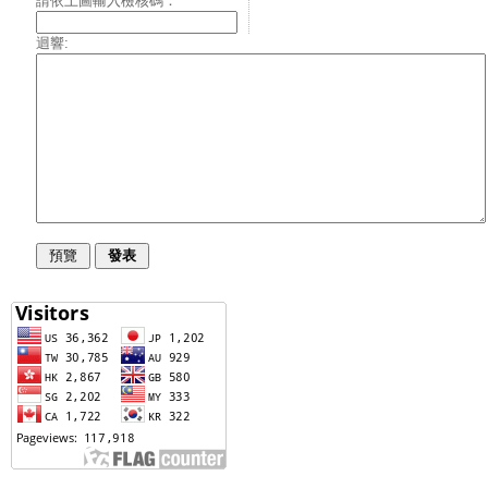
請依上圖輸入檢核碼：
迴響: