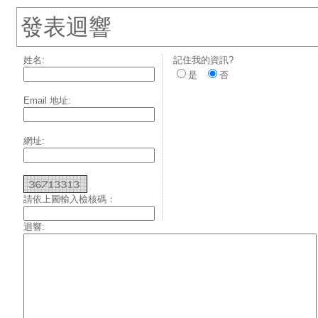
發表迴響
姓名:
記住我的資訊?
是
否
Email 地址:
網址:
請依上圖輸入檢核碼：
迴響: