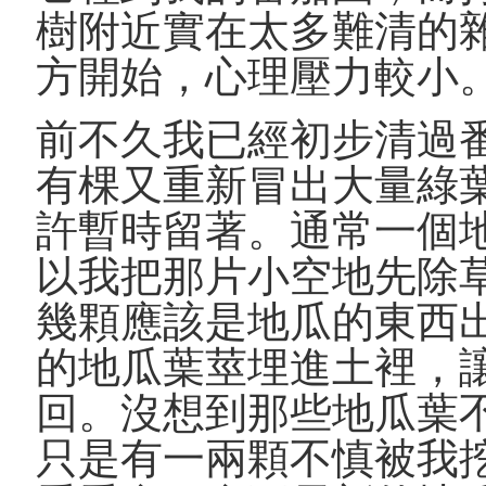
樹附近實在太多難清的
方開始，心理壓力較小
前不久我已經初步清過
有棵又重新冒出大量綠
許暫時留著。通常一個
以我把那片小空地先除
幾顆應該是地瓜的東西
的地瓜葉莖埋進土裡，
回。沒想到那些地瓜葉
只是有一兩顆不慎被我