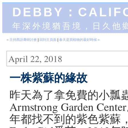
DEBBY：CALIF
年深外境猶吾境，日久他
« 主持西語裔研討會
|
回到主頁面
|
春天是買植物的最好時候 »
April 22, 2018
一株紫蘇的緣故
昨天為了拿免費的小瓢
Armstrong Garden
年都找不到的紫色紫蘇