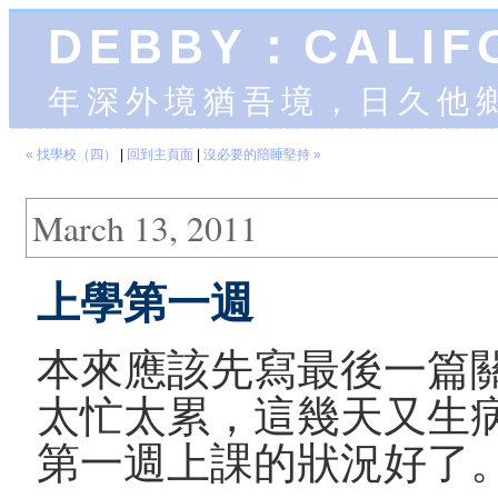
DEBBY：CALIF
年深外境猶吾境，日久他
« 找學校（四）
|
回到主頁面
|
沒必要的陪睡堅持 »
March 13, 2011
上學第一週
本來應該先寫最後一篇
太忙太累，這幾天又生
第一週上課的狀況好了