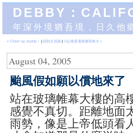
DEBBY：CALIF
年深外境猶吾境，日久他
« Cheer up, buddy！
|
回到主頁面
|
小記衛星電視換照角力 »
August 04, 2005
颱風假如願以償地來了
站在玻璃帷幕大樓的高
感覺不真切。距離地面
雨勢，像是上帝低頭看