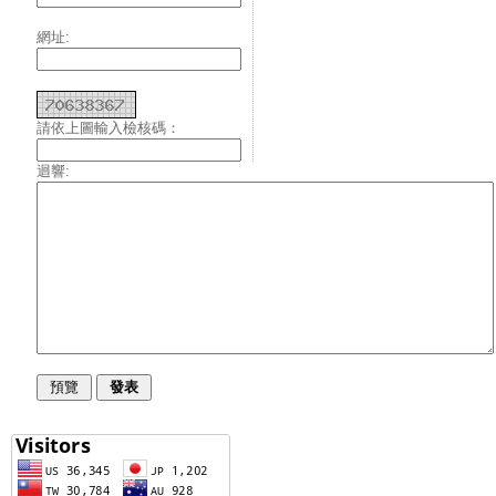
網址:
請依上圖輸入檢核碼：
迴響: