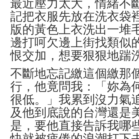
最近壓力太大，情緒不
記把衣服先放在洗衣袋
版的黃色上衣洗出一堆
邊打呵欠邊上街找類似
恨交加，想要狠狠地踹
不斷地忘記繳這個繳那
行，他竟問我：「妳為
很低。」我累到沒力氣
及他到底說的台灣還是
是，要他直接告訴我哪
快就被疲倦的浪潮打下