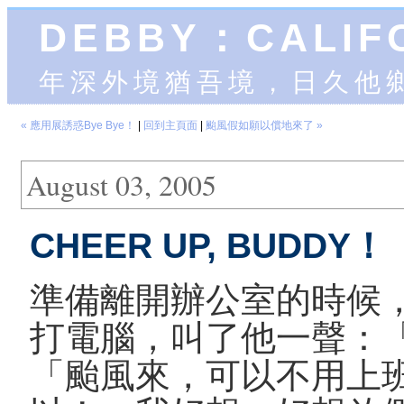
DEBBY：CALIF
年深外境猶吾境，日久他
« 應用展誘惑Bye Bye！
|
回到主頁面
|
颱風假如願以償地來了 »
August 03, 2005
CHEER UP, BUDDY！
準備離開辦公室的時候
打電腦，叫了他一聲：
「颱風來，可以不用上