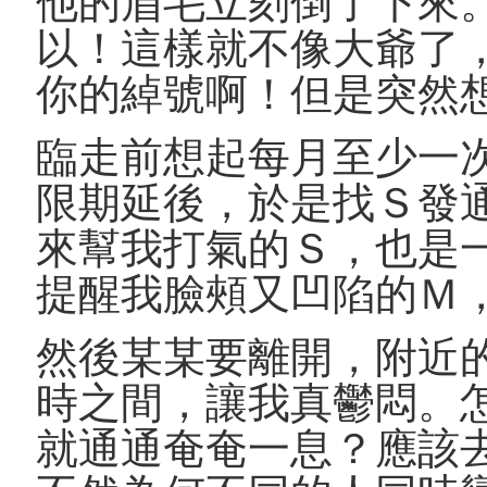
他的眉毛立刻倒了下來
以！這樣就不像大爺了
你的綽號啊！但是突然
臨走前想起每月至少一
限期延後，於是找Ｓ發
來幫我打氣的Ｓ，也是
提醒我臉頰又凹陷的Ｍ
然後某某要離開，附近
時之間，讓我真鬱悶。
就通通奄奄一息？應該