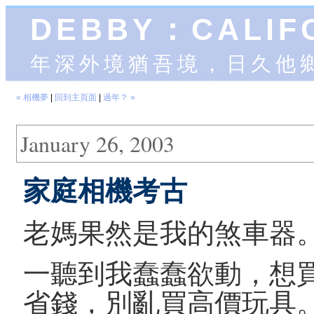
DEBBY：CALIF
年深外境猶吾境，日久他
« 相機夢
|
回到主頁面
|
過年？ »
January 26, 2003
家庭相機考古
老媽果然是我的煞車器
一聽到我蠢蠢欲動，想
省錢，別亂買高價玩具