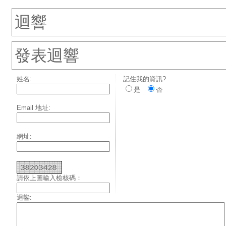
迴響
發表迴響
姓名:
記住我的資訊?
是
否
Email 地址:
網址:
請依上圖輸入檢核碼：
迴響: