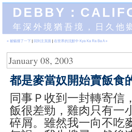
DEBBY：CALIF
年深外境猶吾境，日久他
« 被貓撞了一下
|
回到主頁面
|
在世界的沈默中 Kya Ka Ra Ba A »
January 08, 2003
都是麥當奴開始賣飯食
同事Ｐ收到一封轉寄信
飯很差勁，雞肉只有一
碎屑。雖然我一向不吃