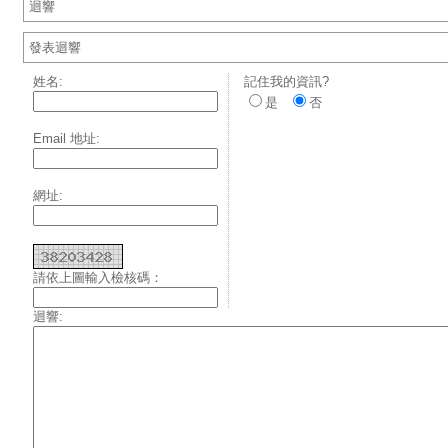
迴響
發表迴響
姓名:
記住我的資訊?
是
否
Email 地址:
網址:
請依上圖輸入檢核碼：
迴響: