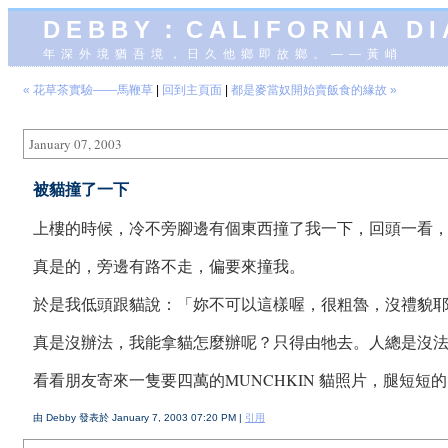
DEBBY：CALIFORNIA D
年深外境猶吾境，日久他鄉即故鄉。——黃峭
« 花草茶實驗——馬鞭草
|
回到主頁面
|
都是麥當奴開始賣飯食的緣故 »
January 07, 2003
被貓撞了一下
上樓的時候，冷不旁腳邊有個東西撞了我一下，回頭一看
真是的，旁邊有路不走，偏要來撞我。
於是我低頭跟貓說：「妳不可以這樣喔，很粗魯，沒禮貌
真是沒辦法，我能拿貓怎麼辦呢？只得由牠去。人總是沒
看看朋友寄來一隻要四萬的MUNCHKIN 貓照片，腿短
由 Debby 發表於 January 7, 2003 07:20 PM |
引用