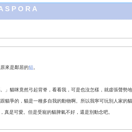
IASPORA
，原來是鄰居的
貓
。
耶。」貓咪竟然弓起背脊，看看我，可是也沒怎樣，就虛張聲勢
法跟貓爭的，貓是一種多自我的動物啊。所以我寧可玩別人家的
短的，真是可愛。但是受寵的貓脾氣不好，還是別動念吧。