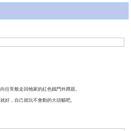
地向往常般走回牠家的紅色鐵門外蹲踞。
貓就好，自己就玩不會動的大頭貓吧。