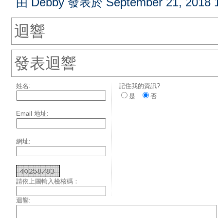
由 Debby 發表於 September 21, 2018 
迴響
發表迴響
姓名:
記住我的資訊?
是
否
Email 地址:
網址:
請依上圖輸入檢核碼：
迴響: