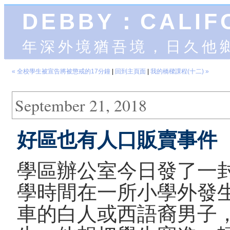
DEBBY：CALIF
年深外境猶吾境，日久他
« 全校學生被宣告將被懲戒的17分鐘
|
回到主頁面
|
我的橋樑課程(十二) »
September 21, 2018
好區也有人口販賣事件
學區辦公室今日發了一
學時間在一所小學外發
車的白人或西語裔男子