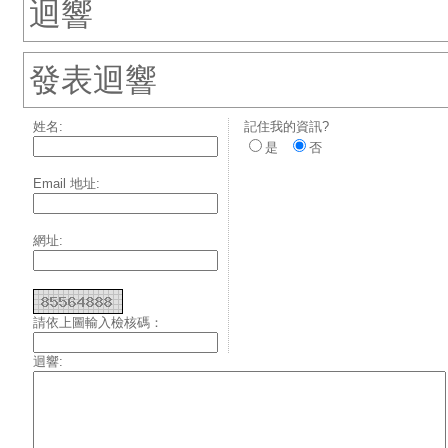
迴響
發表迴響
姓名:
記住我的資訊?
是
否
Email 地址:
網址:
請依上圖輸入檢核碼：
迴響: