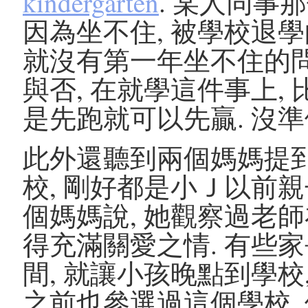
kindergarten
. 某人同事
因為坐不住, 被學校退學
就沒有第一年坐不住的問
與否, 在就學這件事上,
是先跑就可以先贏. 沒準
此外還聽到兩個媽媽提
校, 剛好都是小Ｊ以前親
個媽媽說, 她觀察過老師
得充滿關愛之情. 有些
間, 就讓小孩晚點到學校,
之前也參選過這個學校,