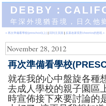
DEBBY：CALIF
年深外境猶吾境，日久他
« 再次準備看學校(preschool)(上)
|
回到主頁面
|
反基改家長對cheerios的怒吼 »
November 28, 2012
再次準備看學校(PRESCH
就在我的心中盤旋各種想
去成人學校的親子園區上
時宣佈接下來要討論的是Pre