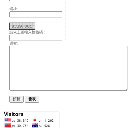
網址:
請依上圖輸入檢核碼：
迴響: