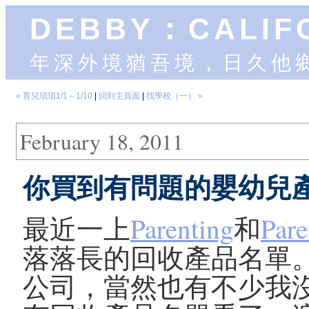
DEBBY：CALIF
年深外境猶吾境，日久他
« 育兒瑣瑣1/1～1/10
|
回到主頁面
|
找學校（一） »
February 18, 2011
你買到有問題的嬰幼兒
最近一上
Parenting
和
Pare
落落長的回收產品名單。裡頭不
公司，當然也有不少我