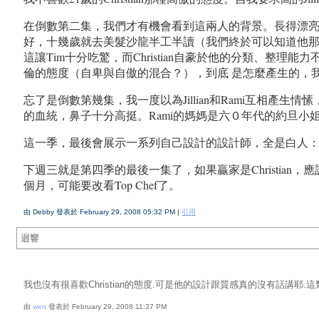
在倒數第二集，我們才有機會看到這兩人的背景。長得漂亮、身材
好，十幾歲就去美髮沙龍半工半讀（我們終於可以知道他那個
這讓Tim十分吃驚，而Christian自豪於他的分類、整理
倫的態度（自卑與自傲的混合？），到底 是怎麼產生的，
忘了是倒數第幾集，我一度以為Jillian和Rami互相
的血統，鼻子十分高挺。Rami的媽媽是六０年代的約旦小姐，
這一季，最後會展示一系列自己設計的設計師，全是白人：Chri
下週三就是第四季的最後一集了，如果贏家是Christi
個月，可能要改看Top Chef了。
由 Debby 發表於 February 29, 2008 05:32 PM |
引用
迴響
我也沒有很喜歡Christian的態度.可是他的設計跟質感真的沒有話講耶
由
wen
發表於 February 29, 2008 11:27 PM