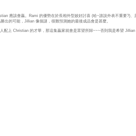
tian 應該會贏。Rami 的優勢在於長相外型姣好討喜 (哈~誰說外表不重
以黑馬勝出的可能，Jillian 像個謎，很難預測她的最後成品會是甚麼。
Christian 的才華，那這集贏家就會是眾望所歸~~~否則我是希望 Jillian