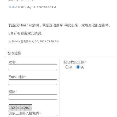
由
路過
發表於 May 17, 2008 02:18 AM
我沒說Christian窮啊，我是說他跟Jillian比起來，家境應沒那麼富裕。
Jillian有種富家女調調。
由 Debby 發表於 May 20, 2008 03:36 PM
發表迴響
姓名:
記住我的資訊?
是
否
Email 地址:
網址:
請依上圖輸入檢核碼：