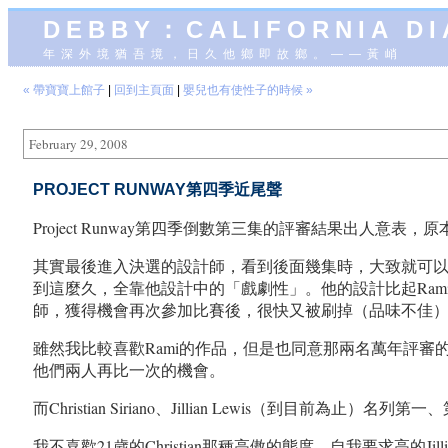
DEBBY：CALIFORNIA D
年深外境猶吾境，日久他鄉即故鄉。——黃峭
« 帶寶寶上館子
|
回到主頁面
|
嬰兒也有使性子的時候 »
February 29, 2008
PROJECT RUNWAY第四季近尾聲
Project Runway第四季倒數第三集的評審結果出人意表
其實最後進入決選的設計師，看到後面幾集時，大致就可以猜到。
到這麼久，全靠他設計中的「戲劇性」。他的設計比起Rami
師，獲得機會再次參加比賽後，很快又被刷掉（品味不佳），
雖然我比較喜歡Rami的作品，但是也同意那兩名萬年評審
他們兩人再比一次的機會。
而Christian Siriano、Jillian Lewis（到目前為
我不喜歡21歲的Christian那種高傲的態度。自我要求高的J