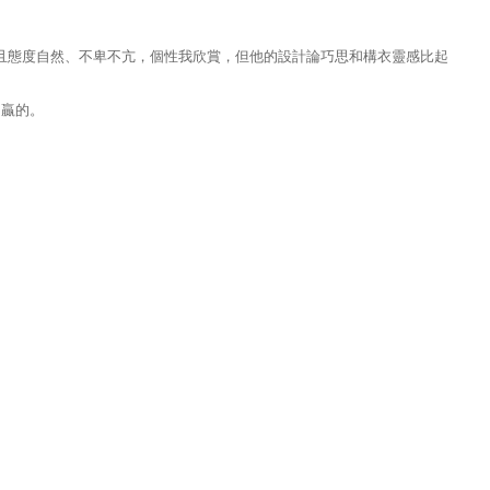
要?)、且態度自然、不卑不亢，個性我欣賞，但他的設計論巧思和構衣靈感比起
 贏的。