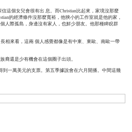
個女兒會很有出 息。而Christian比起來，家境沒那麼
tian的經濟條件沒那麼寬裕，他狹小的工作室就是他的家，
an感覺像個人際孤島，身邊沒有家人，也鮮少朋友。他那種睥睨群
譜。從長相來看，這兩 個人感覺都像是有中東、東歐、南歐一帶
，少數族裔還是少有機會在這個圈子出頭。
已經得到一萬美元的支票。第五季據說會在六月開播。中間這幾