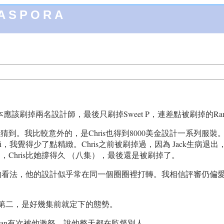
IASPORA
，原本應該刷掉兩名設計師，最後只刷掉Sweet P，連差點被刷掉的R
我比較意外的，是Chris也得到8000美金設計一系列服裝。他
，我覺得少了點精緻。Chris之前被刷掉過，因為 Jack生病
Chris比她撐得久 （八集），最後還是被刷掉了。
的看法，他的設計似乎常在同一個圈圈裡打轉。我相信評審仍偏愛他
止）名列第一、第二，是好幾集前就定下的態勢。
illian有次被他激怒，說他整天都在監督別人。