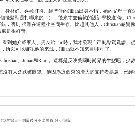
好、喜歡打扮、經歷佳的Jillian出身不錯，她的父母一直深信這
怪髮型是打哪來的！），後來才去倫敦的設計學校進 修。Chris
能力不錯，否則 很難在這種小空間生存。比起其他人，Christi
我還是很好奇。
產生情愫，看到她介紹家人、男友給Tim時，我才發現自己亂點鴛鴦
所以可以確認他的來源，Jillian就不知來自哪裡 了。
stian、Jillian和Rami。這算是反映美國時尚界的生態吧
an，應該沒有人會跌破眼鏡，他因為這個秀的廣大的支持者票選，
.這類型的節目不到最後分不出勝負.好期待哦.