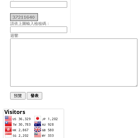
請依上圖輸入檢核碼：
迴響: