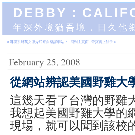
DEBBY：CALIF
年深外境猶吾境，日久他
« 哪個系所英文版介紹來自翻譯網站？
|
回到主頁面
|
帶寶寶上館子 »
February 25, 2008
從網站辨認美國野雞大
這幾天看了台灣的野雞
我想起美國野雞大學的
現場，就可以聞到該校