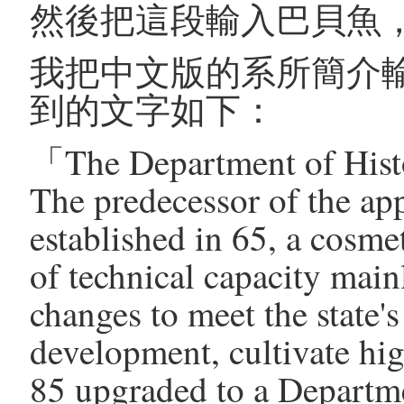
然後把這段輸入巴貝魚
我把中文版的系所簡介輸入
到的文字如下：
「The Department of Hist
The predecessor of the app
established in 65, a cosme
of technical capacity main
changes to meet the state's
development, cultivate hig
85 upgraded to a Departm