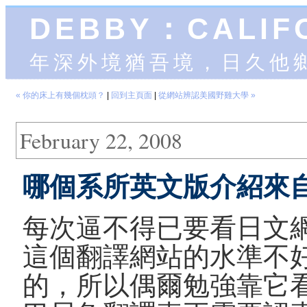
DEBBY：CALIF
年深外境猶吾境，日久他
« 你的床上有幾個枕頭？
|
回到主頁面
|
從網站辨認美國野雞大學 »
February 22, 2008
哪個系所英文版介紹來
每次逼不得已要看日文
這個翻譯網站的水準不
的，所以偶爾勉強靠它