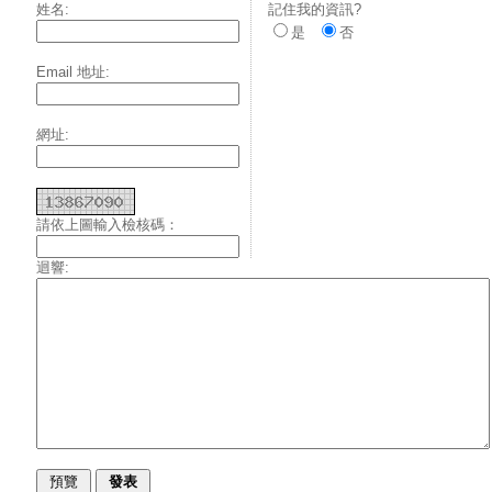
姓名:
記住我的資訊?
是
否
Email 地址:
網址:
請依上圖輸入檢核碼：
迴響: