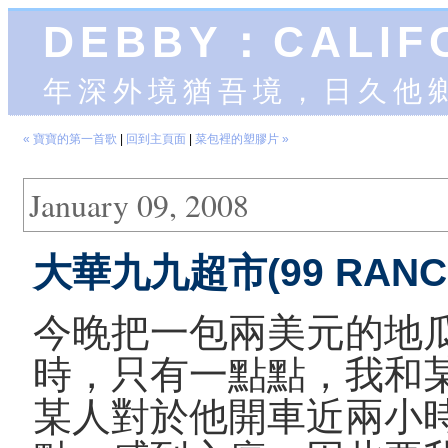
DEBBY：CALIF
年深外境猶吾境，日久他
« 寶寶的第一首歌
|
回到主頁面
|
菜包裡的塑膠片 »
January 09, 2008
大華九九超市(99 RAN
今晚把一包兩美元的地
時，只有一點點，我和
某人對於他開車近兩小