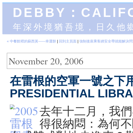
DEBBY：CALIF
年深外境猶吾境，日久他
« 中餐館裡的蘇西黃——幸運餅
|
回到主頁面
|
強制後座乘客綁安全帶就能解決問題
November 20, 2006
在雷根的空軍一號之下用餐（
PRESIDENTIAL LIBR
去年十二月，我們
得很納悶：為何不