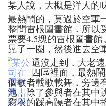
某人說，大概是洋人的
最熱鬧的，莫過於空軍
整間雷根圖書館，所以
票要4.5塊的雷根圖書
晃了一圈，然後進去空
還沒走到，大老遠
四區裡面，最熱鬧
個歌者載歌載舞，旁邊
池，除了參與者在其中
彩衣的踩高蹺者在其中