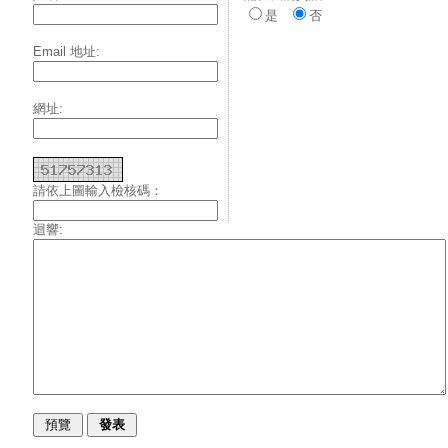
是
否
Email 地址:
網址:
請依上圖輸入檢核碼：
迴響: