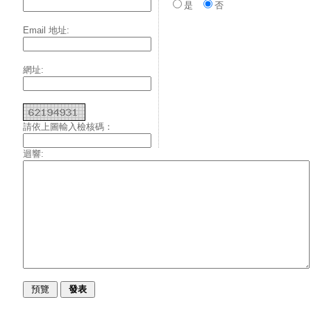
是
否
Email 地址:
網址:
請依上圖輸入檢核碼：
迴響: