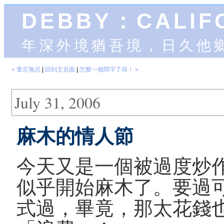
DEBBY：CALIF
年深外境猶吾境，日久他
« 童言無忌
|
回到主頁面
|
怎麼一個悶字了得！ »
July 31, 2006
麻木的情人節
今天又是一個被過度炒
似乎開始麻木了。要過
式過，畢竟，那太花錢