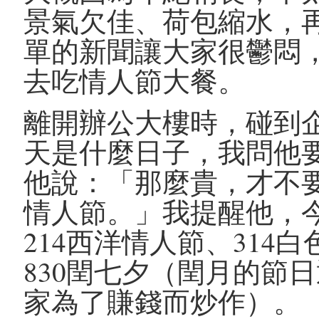
景氣欠佳、荷包縮水，
單的新聞讓大家很鬱悶
去吃情人節大餐。
離開辦公大樓時，碰到
天是什麼日子，我問他
他說：「那麼貴，才不
情人節。」我提醒他，
214西洋情人節、314
830閏七夕（閏月的節
家為了賺錢而炒作）。