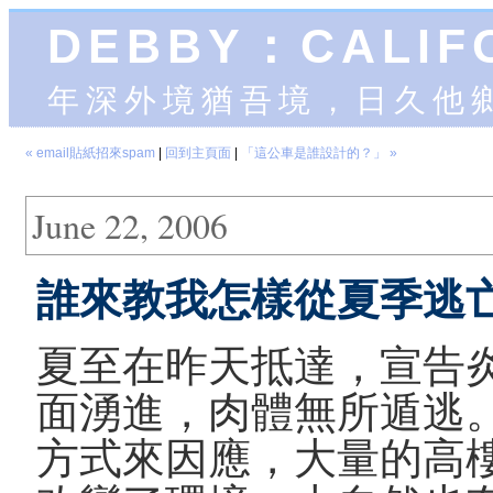
DEBBY：CALIF
年深外境猶吾境，日久他
« email貼紙招來spam
|
回到主頁面
|
「這公車是誰設計的？」 »
June 22, 2006
誰來教我怎樣從夏季逃
夏至在昨天抵達，宣告
面湧進，肉體無所遁逃
方式來因應，大量的高