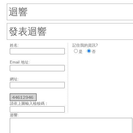
迴響
發表迴響
姓名:
記住我的資訊?
是
否
Email 地址:
網址:
請依上圖輸入檢核碼：
迴響: