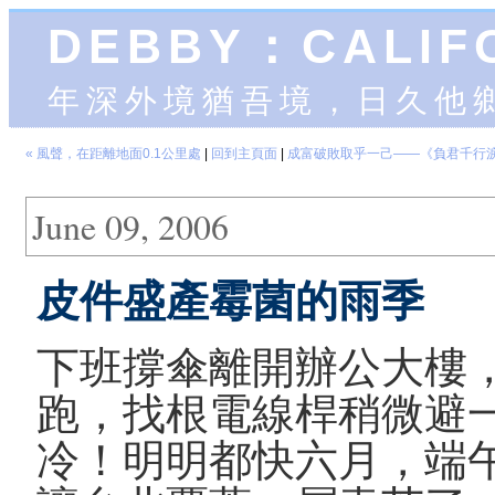
DEBBY：CALIF
年深外境猶吾境，日久他
« 風聲，在距離地面0.1公里處
|
回到主頁面
|
成富破敗取乎一己——《負君千行淚
June 09, 2006
皮件盛產霉菌的雨季
下班撐傘離開辦公大樓
跑，找根電線桿稍微避
冷！明明都快六月，端