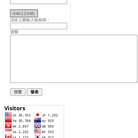
請依上圖輸入檢核碼：
迴響: