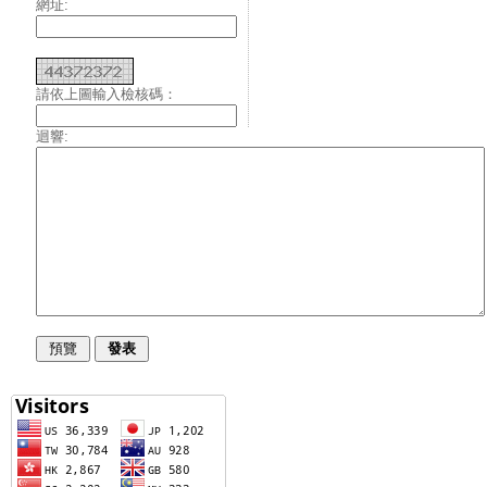
網址:
請依上圖輸入檢核碼：
迴響: