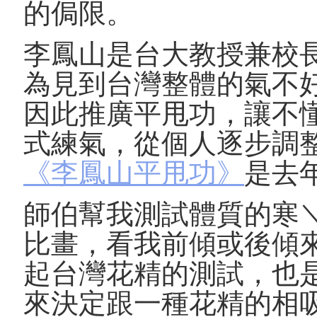
的侷限。
李鳳山是台大教授兼校
為見到台灣整體的氣不
因此推廣平甩功，讓不
式練氣，從個人逐步調
《李鳳山平甩功》
是去
師伯幫我測試體質的寒
比畫，看我前傾或後傾
起台灣花精的測試，也
來決定跟一種花精的相