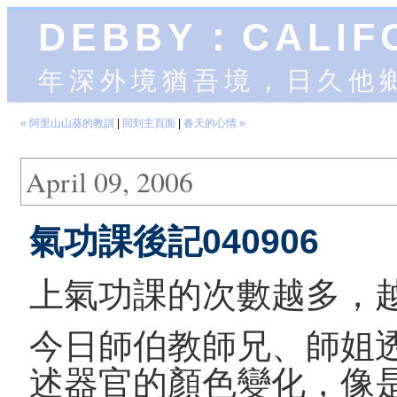
DEBBY：CALIF
年深外境猶吾境，日久他
« 阿里山山葵的教訓
|
回到主頁面
|
春天的心情 »
April 09, 2006
氣功課後記040906
上氣功課的次數越多，
今日師伯教師兄、師姐
述器官的顏色變化，像