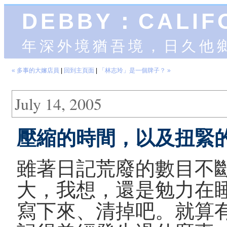
DEBBY：CALIF
年深外境猶吾境，日久他
« 多事的大嬸店員
|
回到主頁面
|
「林志玲」是一個牌子？ »
July 14, 2005
壓縮的時間，以及扭緊
雖著日記荒廢的數目不
大，我想，還是勉力在
寫下來、清掉吧。就算