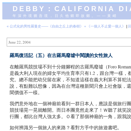
DEBBY：CALIFORNIA D
年深外境猶吾境，日久他鄉即故鄉。——黃峭
« 公式化的男性羅曼史——《自由之丘上的春樹》＋《一個人不止愛一個人》
|
June 22, 2004
羅馬復活記（五）在古羅馬廢墟中閱讀的女性旅人
在離羅馬競技場不到十分鐘腳程的古羅馬廢墟（Foro R
是義大利人現在的婦女平均生育率只有1.2，跟台灣一樣
究。總不能把幼兒留在家，不知道這樣在義大利算不算犯
說，有點難以想像，因為在台灣這種新聞只會上社會版，
聞價值不一樣。
我們意外地在一個神廟前看到一群日本人，應該是個旅行
競技場晃一晃就離開。而日本團竟然走來了！Ｗ聽了就笑
行團，都比台灣人強太多。Ｏ看了那個神廟的一角，跟我說很
如何辨識另一個旅人的來路？看對方手中的旅遊書吧。