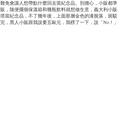
，難免會讓人想帶點什麼回去當紀念品。別擔心，小販都準
攤販，隨便擺個保溫箱和幾瓶飲料就想做生意，義大利小販
鐵塔當紀念品，不了幾年後，上面那層金色的漆脫落，斑駁
完，黑人小販跟我說要五歐元，我楞了一下，說「No！」