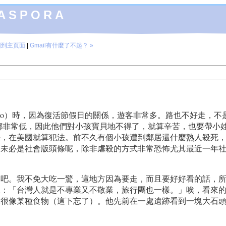
IASPORA
回到主頁面
|
Gmail有什麼了不起？ »
omano）時，因為復活節假日的關係，遊客非常多。路也不好走
，都非常低，因此他們對小孩寶貝地不得了，就算辛苦，也要帶小
法，在美國就算犯法。前不久有個小孩遭到鄰居還什麼熟人殺死
還未必是社會版頭條呢，除非虐殺的方式非常恐怖尤其最近一年
團吧。我不免大吃一驚，這地方因為要走，而且要好好看的話，
說：「台灣人就是不專業又不敬業，旅行團也一樣。」唉，看來
像某種食物（這下忘了）。他先前在一處遺跡看到一塊大石頭，跟我