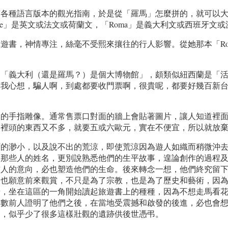
有各種語言版本的觀光指南，於是從「羅馬」怎麼拼的，就可以
e」是英文或法文或荷蘭文，「Roma」是義大利文或西班牙文或
遊書，神情專注，絲毫不受熙來攘往的行人影響。從她那本「Ro
到「義大利（還是羅馬？）是個大博物館」，頗類似紐西蘭是「
我心想，騙人啊，到處都要收門票啊，很貴呢，都要好幾百新台幣
。
大的手指雕像。通常售票口對面的牆上會貼著圖片，讓人知道裡
，裡頭的東西又不多，就要五或六歐元，實在不便宜，所以就放
類的渺小，以及說不出的荒涼，即使荒涼因為遊人如織而稍微沖
道那些人的姓名，更別說熟悉他們的生平故事，遑論創作的過程
前人的意向，必也塑造他們的生命。後來轉念一想，他們終究留
，也願意前來觀賞，不只是為了宗教，也是為了歷史和藝術，因
步，坐在這區的一角開始讀起旅遊書上的種種，因為不想走馬看
無數前人證明了他們之後，在當地受震撼和啟發的後進，必也會
史，似乎少了很多這樣壯觀的遺跡供後世憑弔。