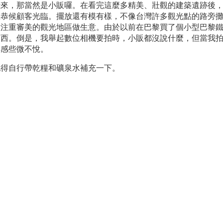
錢來，那當然是小販囉。在看完這麼多精美、壯觀的建築遺跡後
上恭候顧客光臨。擺放還有模有樣，不像台灣許多觀光點的路旁
種注重審美的觀光地區做生意。由於以前在巴黎買了個小型巴黎
西。倒是，我舉起數位相機要拍時，小販都沒說什麼，但當我拍
仍感些微不悅。
記得自行帶乾糧和礦泉水補充一下。