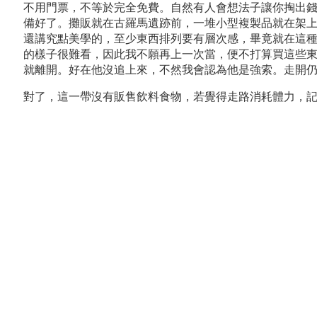
不用門票，不等於完全免費。自然有人會想法子讓你掏出
備好了。攤販就在古羅馬遺跡前，一堆小型複製品就在架
還講究點美學的，至少東西排列要有層次感，畢竟就在這
的樣子很難看，因此我不願再上一次當，便不打算買這些東
就離開。好在他沒追上來，不然我會認為他是強索。走開
對了，這一帶沒有販售飲料食物，若覺得走路消耗體力，