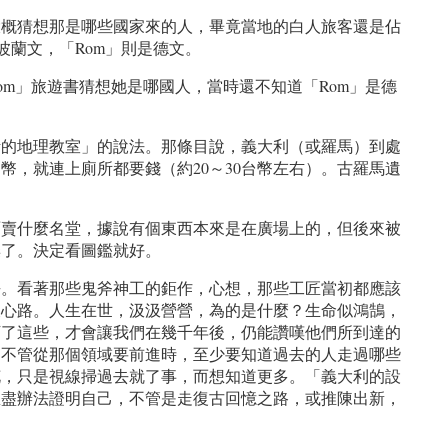
大概猜想那是哪些國家來的人，畢竟當地的白人旅客還是佔
波蘭文，「Rom」則是德文。
m」旅遊書猜想她是哪國人，當時還不知道「Rom」是德
活的地理教室」的說法。那條目說，義大利（或羅馬）到處
，就連上廁所都要錢（約20～30台幣左右）。古羅馬遺
面賣什麼名堂，據說有個東西本來是在廣場上的，但後來被
棄了。決定看圖鑑就好。
去。看著那些鬼斧神工的鉅作，心想，那些工匠當初都應該
及心路。人生在世，汲汲營營，為的是什麼？生命似鴻鵠，
下了這些，才會讓我們在幾千年後，仍能讚嘆他們所到達的
為不管從那個領域要前進時，至少要知道過去的人走過哪些
花，只是視線掃過去就了事，而想知道更多。「義大利的設
想盡辦法證明自己，不管是走復古回憶之路，或推陳出新，