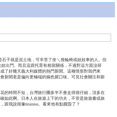
，不是石子就是泥土地，可辛苦了坐＼推輪椅或娃娃車的人。但
娃娃出門。而且這跟托育有相當關係，不過對這方面沒研
，成了好幾天義大利媒體的熱門新聞。這種情形對我們來
社會新聞老是偏向更極端的煽色腥口味。可見社會關注和新
所花的時間不短，台灣旅行團多半不會走得很仔細，頂多在
的確如此啊。日本人在旅遊上下的功夫，不管是旅遊書或旅
說很像tiramisu。看來他有點餓昏了？