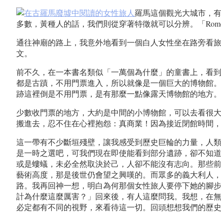
羅馬這個觀光大城市，
多數，黃種人的話，我們則從穿著特徵就可以分辨。「Rom
通往神廟的路上，我意外地看到一個白人女性坐在路旁看旅
文。
前不久，在一本書名類似「一萬個為什麼」的童書上，看
都是古蹟，不用門票進入，所以就像是一個巨大的博物館。
跡這裡倒是不用門票，是有那麼一點像露天博物館的地方
少數收門票的地方，大約是中間的小博物館，可以去看很
搬進去，忍不住在心裡抱怨：真商業！因為接近閉館時間
這一帶有不少斷垣殘壁，讓我感受到歷史巨輪的力量，人
是一時之選吧，可我們現在即使能看到部分遺跡，卻不知
或是螻蟻，未必全然取決於己，人卻不能沒有志向。那些
藝術高度，那是後世仍會望之興嘆的。而眾多的義大利人
路。我再回神一想，明白為何那個女性旅人要停下她的腳
計為什麼這麼厲害？」回來後，有人這麼問我。我想，在
必定都有不同的視野，來看待這一切。回頭想想我們的歷