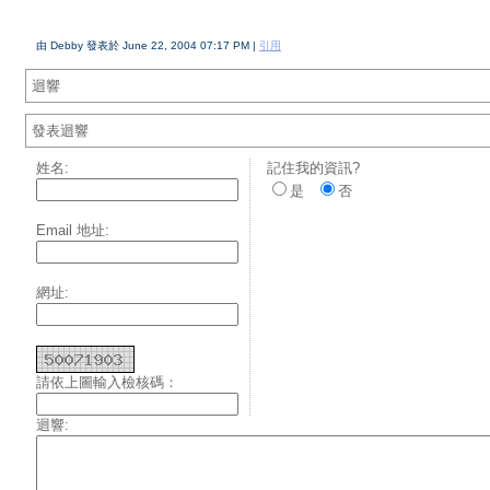
由 Debby 發表於 June 22, 2004 07:17 PM |
引用
迴響
發表迴響
姓名:
記住我的資訊?
是
否
Email 地址:
網址:
請依上圖輸入檢核碼：
迴響: