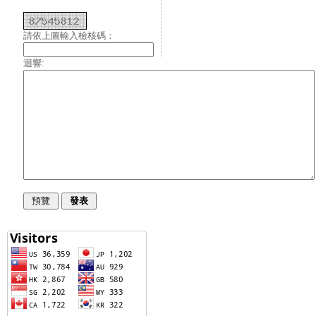
請依上圖輸入檢核碼：
迴響: