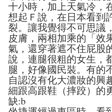
十小時，加上天氣冷，
想起Ｆ說，在日本看到
裂。讓我覺得不可思議
皮膚，兩相加乘的「效
氣，還穿著遮不住屁股
說，連腿很粗的女生，
腿，好像國民裝。有的
自認沒有化大濃妝的興
細跟高跟鞋（摔跤）的
缺:b
坐捷運經過東區時，看