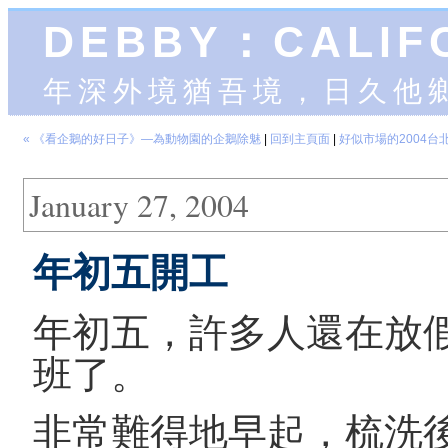
DEBBY：CALIF
年深外境猶吾境，日久他
« 《看企鵝的好日子》—為動物園的企鵝除魅
|
回到主頁面
|
好似市場的2004台北
January 27, 2004
年初五開工
年初五，許多人還在放
班了。
非常難得地早起，梳洗