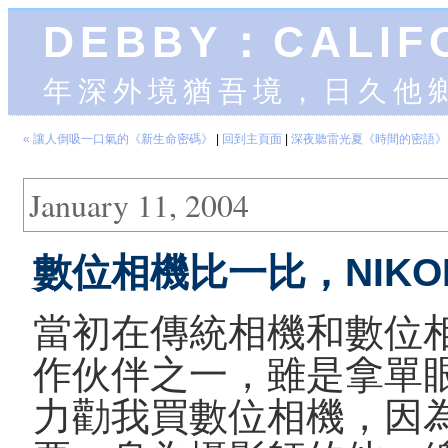
DEBBY：CALIF
年深外境猶吾境，日久他
« 讓人倒吸一口氣的《新生命密碼》
|
回到主頁面
|
深夜聽雷光夏《時間的密語》 
January 11, 2004
數位相機比一比，NIKON
當初在傳統相機和數位
作伙伴之一，雖是拿單
力勸我買數位相機，因