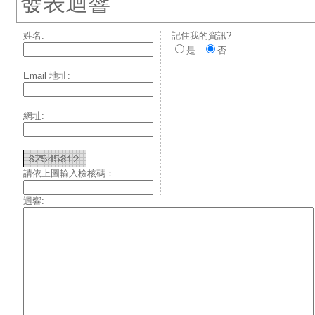
發表迴響
姓名:
記住我的資訊?
是
否
Email 地址:
網址:
請依上圖輸入檢核碼：
迴響: