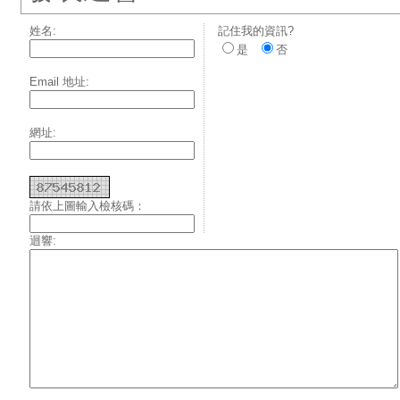
姓名:
記住我的資訊?
是
否
Email 地址:
網址:
請依上圖輸入檢核碼：
迴響: