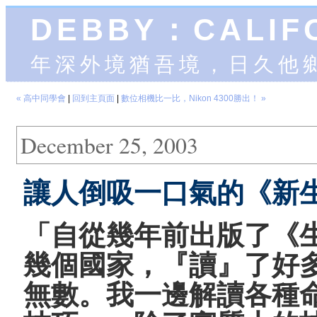
DEBBY：CALIF
年深外境猶吾境，日久他
« 高中同學會
|
回到主頁面
|
數位相機比一比，Nikon 4300勝出！ »
December 25, 2003
讓人倒吸一口氣的《新
「自從幾年前出版了《
幾個國家，『讀』了好
無數。我一邊解讀各種