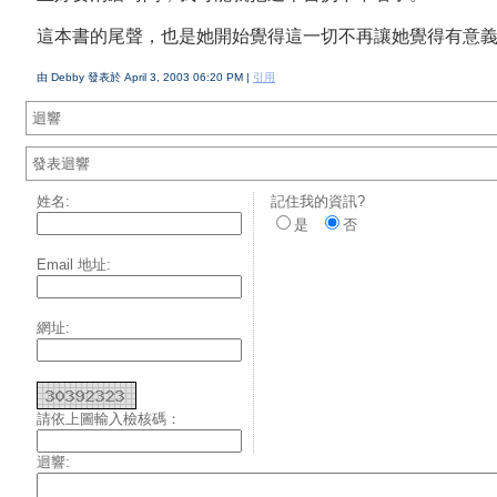
這本書的尾聲，也是她開始覺得這一切不再讓她覺得有意
由 Debby 發表於 April 3, 2003 06:20 PM |
引用
迴響
發表迴響
姓名:
記住我的資訊?
是
否
Email 地址:
網址:
請依上圖輸入檢核碼：
迴響: