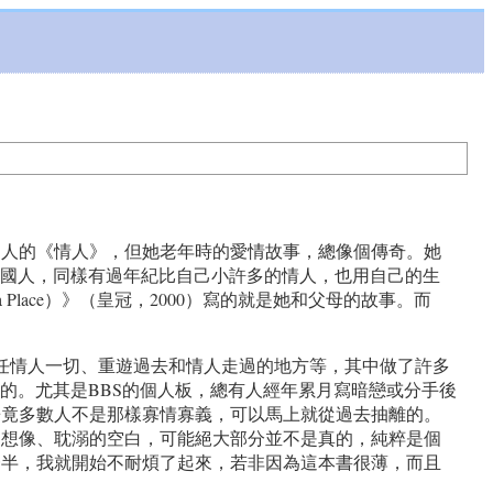
男人的《情人》，但她老年時的愛情故事，總像個傳奇。她
，同樣是法國人，同樣有過年紀比自己小許多的情人，也用自己的生
ace）》（皇冠，2000）寫的就是她和父母的故事。而
友現任情人一切、重遊過去和情人走過的地方等，其中做了許多
的。尤其是BBS的個人板，總有人經年累月寫暗戀或分手後
畢竟多數人不是那樣寡情寡義，可以馬上就從過去抽離的。
們想像、耽溺的空白，可能絕大部分並不是真的，純粹是個
一半，我就開始不耐煩了起來，若非因為這本書很薄，而且