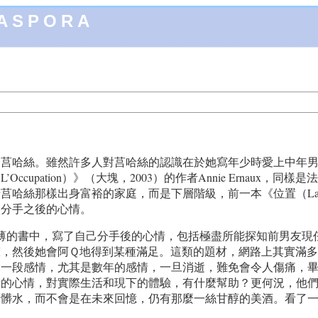
IASPORA
是莒哈絲。雖然許多人對莒哈絲的認識在於她寫年少時愛上中年
cupation）》（大塊，2003）的作者Annie Ernaux
絲那樣出身富裕的家庭，而是下層階級，前一本《位置（La Pl
人分手之後的心情。
在這本薄薄的書中，寫了自己分手後的心情，包括極盡所能探知前男
，然後她會阿Ｑ地得到某種滿足。這類的題材，網路上其實滿多
竟一段感情，尤其是數年的感情，一旦消逝，難免會令人傷痛，
憐的心情，對實際生活和現下的體驗，有什麼幫助？更何況，他
的髒水，而不會是在未來回憶，仍有那麼一絲甘醇的美酒。看了