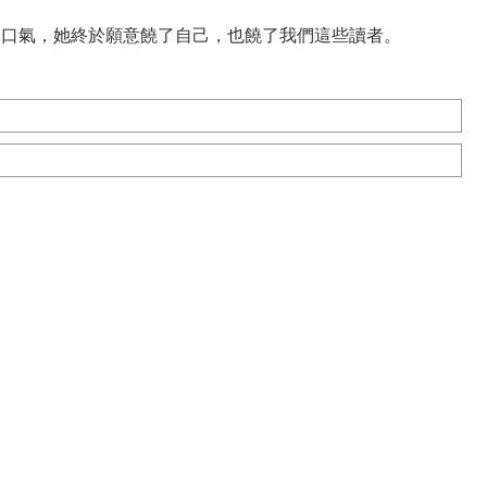
鬆口氣，她終於願意饒了自己，也饒了我們這些讀者。