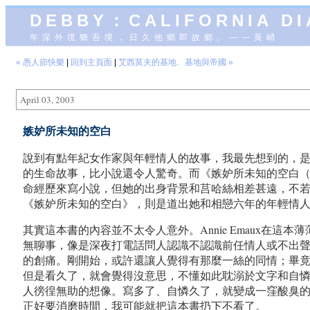
DEBBY：CALIFORNIA D
年深外境猶吾境，日久他鄉即故鄉。——黃峭
« 愚人節快樂
|
回到主頁面
|
艾西莫夫的基地、基地與帝國 »
April 03, 2003
嫉妒所未知的空白
說到有點年紀女作家與年輕情人的故事，我最先想到的，
的生命故事，比小說還令人驚奇。而《嫉妒所未知的空白（L’Oc
命經歷來寫小說，但她的出身背景和莒哈絲相差甚遠，不若莒哈
《嫉妒所未知的空白》，則是道出她和相戀六年的年輕情
其實這本書的內容並不太令人意外。Annie Emaux
無聊事，像是深夜打電話問人認識不認識前任情人或不出聲
的創痛。剛開始，或許還讓人覺得有那麼一絲的同情；畢
但是看久了，就會覺得沒意思，不懂如此耽溺於文字和自
人徬徨無助的想像。寫多了、自憐久了，就變成一窪酸臭
正好要消磨時間，我可能就把這本書扔下不看了。