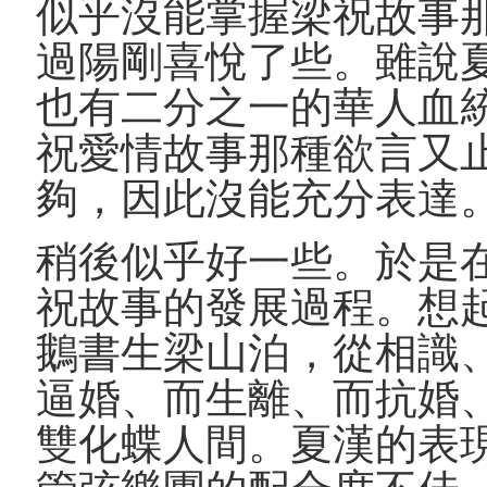
似乎沒能掌握梁祝故事
過陽剛喜悅了些。雖說
也有二分之一的華人血
祝愛情故事那種欲言又
夠，因此沒能充分表達
稍後似乎好一些。於是
祝故事的發展過程。想
鵝書生梁山泊，從相識
逼婚、而生離、而抗婚
雙化蝶人間。夏漢的表