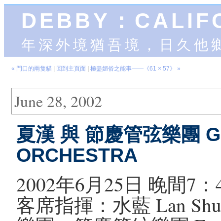
DEBBY：CALIF
年深外境猶吾境，日久他
« 門口的兩隻貓
|
回到主頁面
|
極盡媚俗之能事——《61 × 57》 »
June 28, 2002
夏漢 與 節慶管弦樂團 GIL
ORCHESTRA
2002年6月25日 晚間7：
客席指揮：水藍 Lan Shu