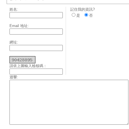
姓名:
記住我的資訊?
是
否
Email 地址:
網址:
請依上圖輸入檢核碼：
迴響: