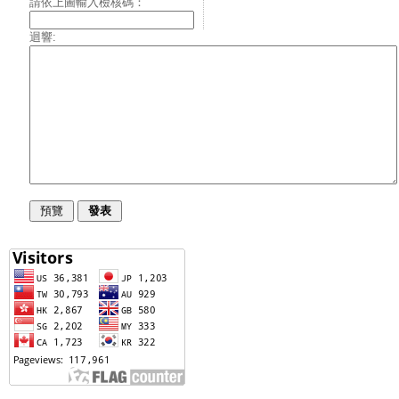
請依上圖輸入檢核碼：
迴響: