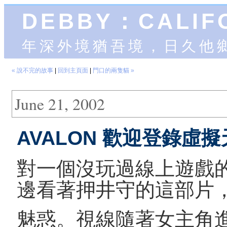
DEBBY：CALIF
年深外境猶吾境，日久他
« 說不完的故事
|
回到主頁面
|
門口的兩隻貓 »
June 21, 2002
AVALON 歡迎登錄虛
對一個沒玩過線上遊戲
邊看著押井守的這部片
魅惑。視線隨著女主角