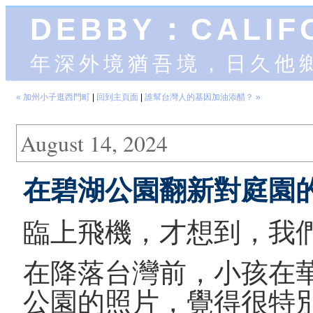
DEBBY：CALIF
年深外境猶吾境，日久他
« 加州小子逛西門町
|
回到主頁面
|
誰幫台灣人的基因加油添醋？ »
August 14, 2024
在碧湖公園翻新對庭園
臨上飛機，才想到，我
在降落台灣前，小孩在
公園的照片，覺得很特