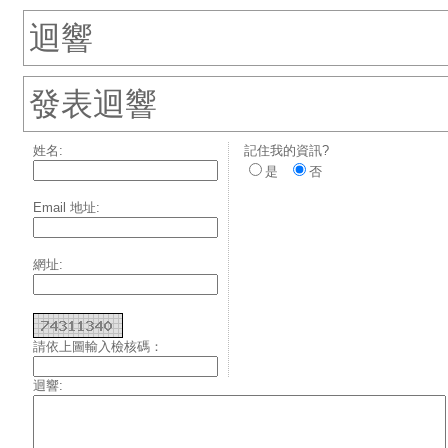
迴響
發表迴響
姓名:
記住我的資訊?
是
否
Email 地址:
網址:
請依上圖輸入檢核碼：
迴響: