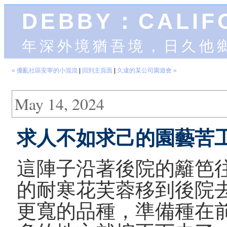
DEBBY：CALIF
年深外境猶吾境，日久他
« 擾亂社區安寧的小混混
|
回到主頁面
|
久違的某公司園遊會 »
May 14, 2024
求人不如求己的園藝苦
這陣子沿著後院的籬笆
的耐寒花芙蓉移到後院
更寬的品種，準備種在