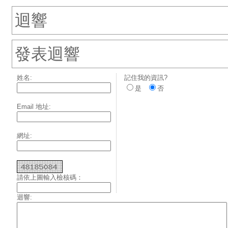
迴響
發表迴響
姓名:
記住我的資訊?
是
否
Email 地址:
網址:
請依上圖輸入檢核碼：
迴響: