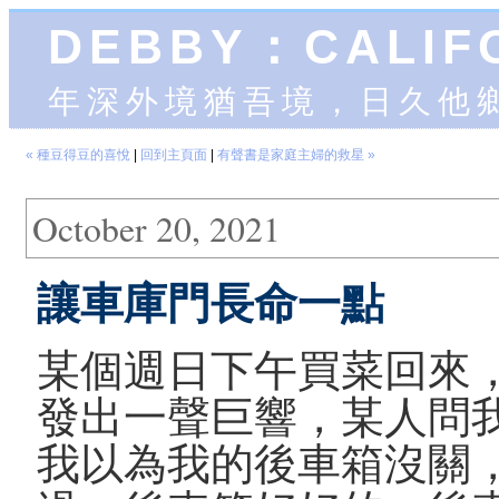
DEBBY：CALIF
年深外境猶吾境，日久他
« 種豆得豆的喜悅
|
回到主頁面
|
有聲書是家庭主婦的救星 »
October 20, 2021
讓車庫門長命一點
某個週日下午買菜回來
發出一聲巨響，某人問
我以為我的後車箱沒關