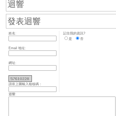
迴響
發表迴響
姓名:
記住我的資訊?
是
否
Email 地址:
網址:
請依上圖輸入檢核碼：
迴響: