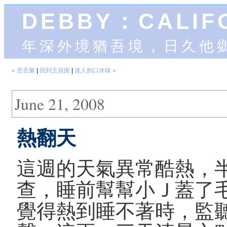
DEBBY：CALIF
年深外境猶吾境，日久他
« 丟丟樂
|
回到主頁面
|
迷人的口水味 »
June 21, 2008
熱翻天
這週的天氣異常酷熱，
查，睡前幫幫小Ｊ蓋了
覺得熱到睡不著時，監