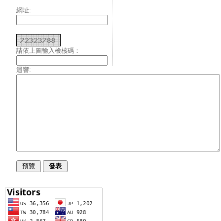
網址:
請依上圖輸入檢核碼：
迴響: