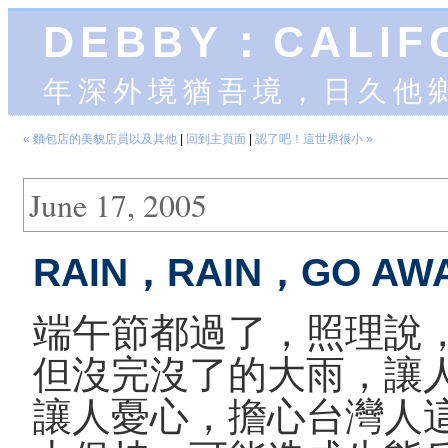
DEBBY：CALIF
年深外境猶吾境，日久他
« 麵包店的美貌店員以及其他
|
回到主頁面
|
認了吧！這世界很小 »
June 17, 2005
RAIN，RAIN，GO A
端午節都過了，照理說
但沒完沒了的大雨，讓
讓人憂心，擔心台灣人