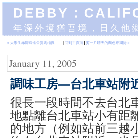
DEBBY：CALIF
年深外境猶吾境，日久他
« 大學生赤腳踩進公廁馬桶裡……
|
回到主頁面
|
剪一片晴天的顏色來期待 »
January 11, 2005
調味工房—台北車站附
很長一段時間不去台北
地點離台北車站小有距
的地方（例如站前三越