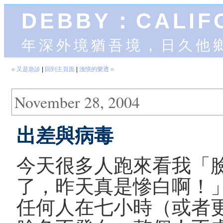
DEBBY：CALIF
年深外境猶吾境，日久他
« 又是急診
|
回到主頁面
|
洩憤的樂透 »
November 28, 2004
出差與病毒
今天很多人跑來看我「
了，昨天真是慘白啊！
任何人在七小時（或者