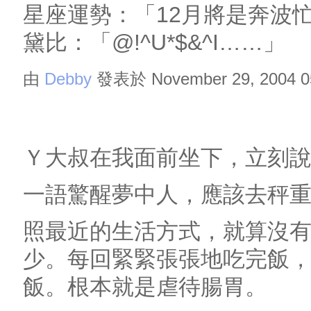
星座運勢：「12月將是奔波
黛比：「@!^U*$&^I……」
由
Debby
發表於 November 29, 2004 0
Ｙ大叔在我面前坐下，立刻
一語驚醒夢中人，應該去秤
照最近的生活方式，就算沒
少。每回緊緊張張地吃完飯
飯。根本就是虐待腸胃。