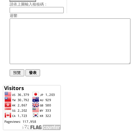
請依上圖輸入檢核碼：
迴響: