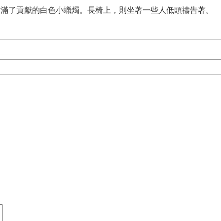
點滿了貢獻的白色小蠟燭。長椅上，則坐著一些人低頭禱告著。