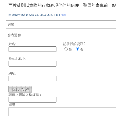
而教徒則以實際的行動表現他們的信仰，聖母的畫像前，
由 Debby 發表於 April 23, 2004 05:27 PM |
引用
迴響
發表迴響
姓名:
記住我的資訊?
是
否
Email 地址:
網址:
請依上圖輸入檢核碼：
迴響: