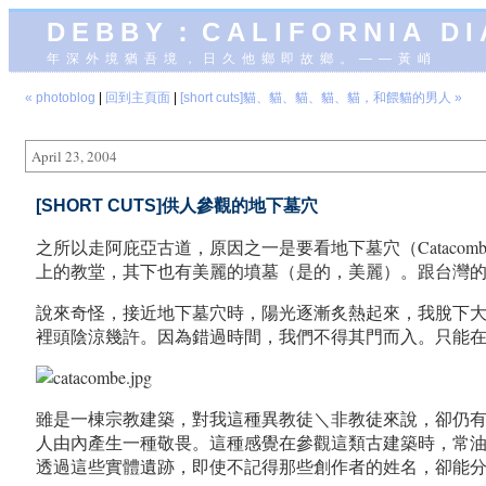
DEBBY：CALIFORNIA D
年深外境猶吾境，日久他鄉即故鄉。——黃峭
« photoblog
|
回到主頁面
|
[short cuts]貓、貓、貓、貓、貓，和餵貓的男人 »
April 23, 2004
[SHORT CUTS]供人參觀的地下墓穴
之所以走阿庇亞古道，原因之一是要看地下墓穴（Catac
上的教堂，其下也有美麗的墳墓（是的，美麗）。跟台灣
說來奇怪，接近地下墓穴時，陽光逐漸炙熱起來，我脫下
裡頭陰涼幾許。因為錯過時間，我們不得其門而入。只能
雖是一棟宗教建築，對我這種異教徒＼非教徒來說，卻仍
人由內產生一種敬畏。這種感覺在參觀這類古建築時，常
透過這些實體遺跡，即使不記得那些創作者的姓名，卻能