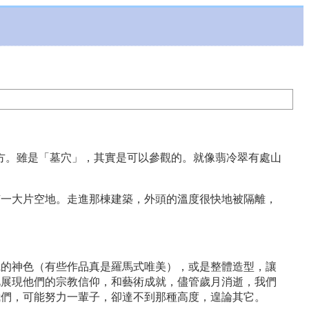
地方。雖是「墓穴」，其實是可以參觀的。就像翡冷翠有處山
有一大片空地。走進那棟建築，外頭的溫度很快地被隔離，
戚的神色（有些作品真是羅馬式唯美），或是整體造型，讓
此展現他們的宗教信仰，和藝術成就，儘管歲月消逝，我們
我們，可能努力一輩子，卻達不到那種高度，遑論其它。