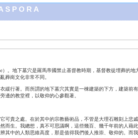
IASPORA
ombe）。地下墓穴是羅馬帝國禁止基督教時期，基督教徒埋葬的
的亂葬崗文化非常不同。
大衣緩行著。而所謂的地下墓穴其實是一棟建築的下方，建築前
在旁邊的教堂裡，以敬仰的心參觀著。
有它可貴之處。在於其中的宗教藝術品，不管是大理石雕刻上悲
油然而生。我總想，真不可思議啊，這些幾百、幾千年前的人藉
分辨其中的人類思維高度，那是值得我們後人推崇、敬仰的。而