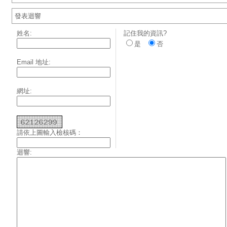
發表迴響
姓名:
記住我的資訊?
是
否
Email 地址:
網址:
請依上圖輸入檢核碼：
迴響: