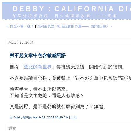
DEBBY：CALIFORNIA D
年深外境猶吾境，日久他鄉即故鄉。——黃峭
« 再也不會一樣了
|
回到主頁面
|
相信超越的力量——《愛與自由》 »
March 22, 2004
對不起文章中包含敏感詞語
自從「
黛比的新世界
」停擺幾天之後，開始有新的限制。
不過要貼讀書心得，竟被禁止「對不起文章中包含敏感詞
檢查半天，看不出所以然來。
不知道是文字危險，還是人心敏感？
真是討厭。是不是乾脆就什麼都別寫了？無趣。
由 Debby 發表於 March 22, 2004 06:29 PM |
引用
迴響