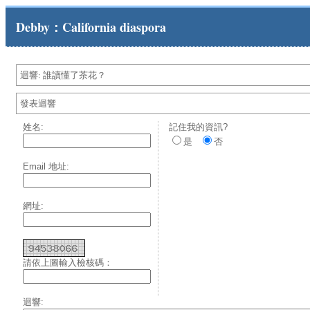
Debby：California diaspora
迴響: 誰讀懂了茶花？
發表迴響
姓名:
記住我的資訊?
是
否
Email 地址:
網址:
請依上圖輸入檢核碼：
迴響: