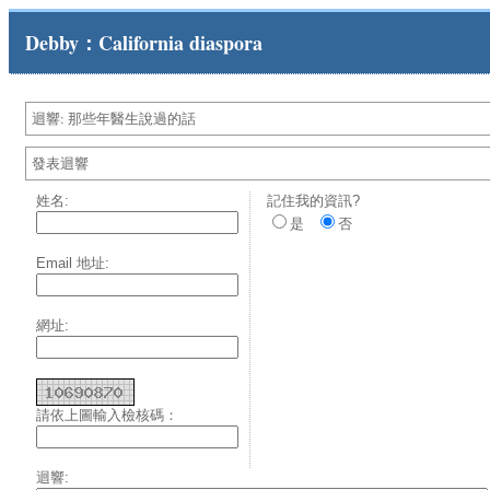
Debby：California diaspora
迴響: 那些年醫生說過的話
發表迴響
姓名:
記住我的資訊?
是
否
Email 地址:
網址:
請依上圖輸入檢核碼：
迴響: