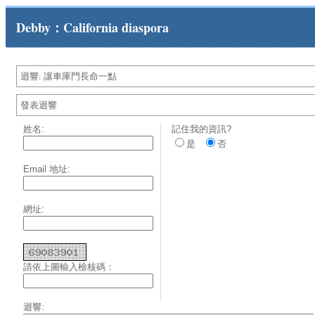
Debby：California diaspora
迴響: 讓車庫門長命一點
發表迴響
姓名:
記住我的資訊?
是
否
Email 地址:
網址:
請依上圖輸入檢核碼：
迴響: