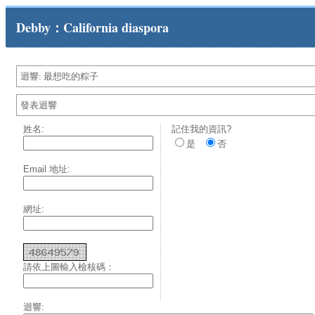
Debby：California diaspora
迴響: 最想吃的粽子
發表迴響
姓名:
記住我的資訊?
是
否
Email 地址:
網址:
請依上圖輸入檢核碼：
迴響: