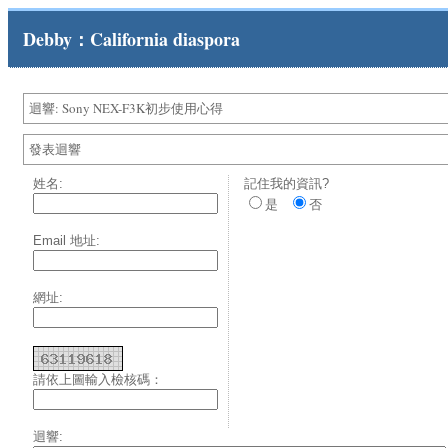
Debby：California diaspora
迴響: Sony NEX-F3K初步使用心得
發表迴響
姓名:
記住我的資訊?
是
否
Email 地址:
網址:
請依上圖輸入檢核碼：
迴響: